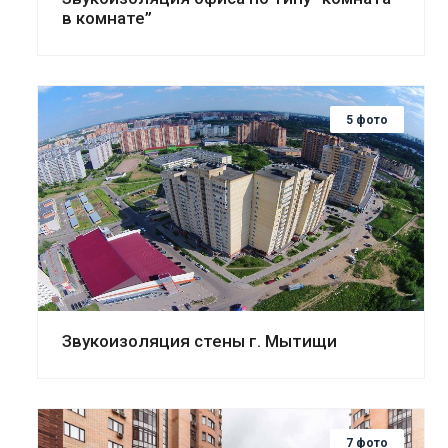
в комнате”
5 фото
Смотреть проект
Звукоизоляция стены г. Мытищи
7 фото