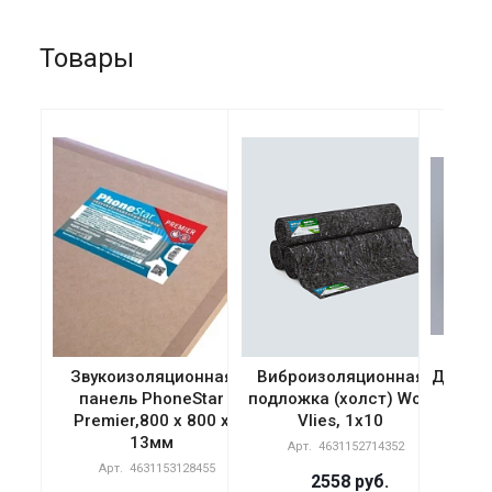
Товары
Звукоизоляционная
Виброизоляционная
Демпфе
панель PhoneStar
подложка (холст) Wolf
Vlie
Premier,800 х 800 х
Vlies, 1х10
п
13мм
Арт.
4631152714352
Арт.
4
Арт.
4631153128455
2558
руб.