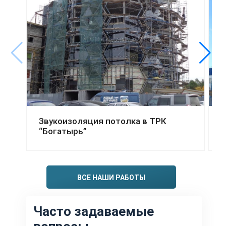
Смотреть проект
Звукоизоляция потолка в ТРК
З
“Богатырь”
г
ВСЕ НАШИ РАБОТЫ
Часто задаваемые