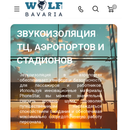
0
ЗВУКОИЗОЛЯЦИЯ
ТЦ, АЭРОПОРТОВ И
СТАДИОНОВ
Звукоизоляция в аэропортах
обеспечивает комфорт и безопасность
для пассажиров и работников.
Используя инновационные материалы
PhoneStar, вы можете значительно
снизить уровень шума, позволяя
путешественникам наслаждаться
спокойствием ожидания и обеспечивая
максимально сосредоточенную работу
персонала.