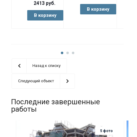
2413
руб.
В корзину
В
В корзину
Назад к списку
Следующий объект
Последние завершенные
работы
5 фото