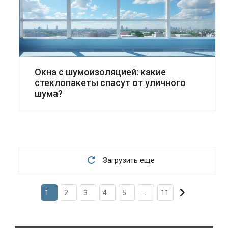
Окна с шумоизоляцией: какие
стеклопакеты спасут от уличного
шума?
Загрузить еще
1
2
3
4
5
...
11