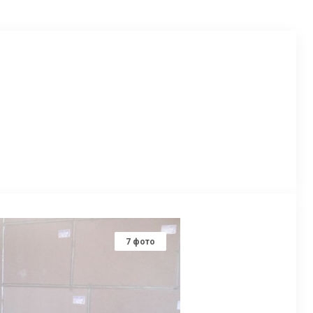
7
фото