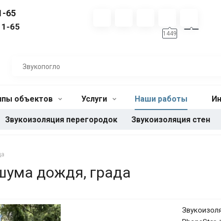
1-65
11-65
1449
ипы объектов
Услуги
Наши работы
И
Звукоизоляция перегородок
Звукоизоляция стен
да
шума дождя, града
Звукоизоля