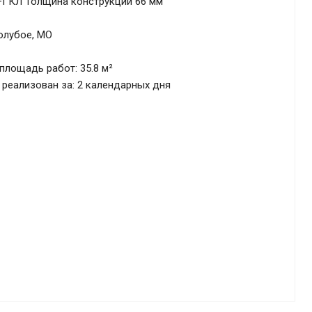
+ГКЛ Толщина конструкции 66 мм
Голубое, МО
лощадь работ: 35.8 м²
реализован за: 2 календарных дня