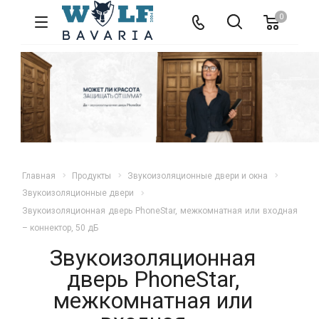
0
Главная
Продукты
Звукоизоляционные двери и окна
Звукоизоляционные двери
Звукоизоляционная дверь PhoneStar, межкомнатная или входная
– коннектор, 50 дБ
Звукоизоляционная
дверь PhoneStar,
межкомнатная или