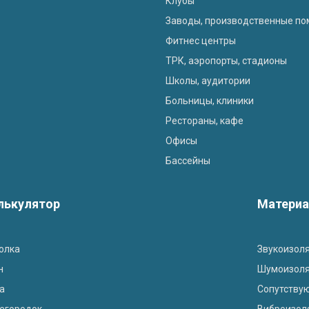
Клубы
Заводы, производственные п
Фитнес центры
ТРК, аэропорты, стадионы
Школы, аудитории
Больницы, клиники
Рестораны, кафе
Офисы
Бассейны
лькулятор
Матери
олка
Звукоизол
н
Шумоизоля
а
Сопутству
егородок
Виброизол