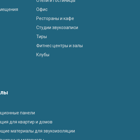
Отели и гостиницы
омещения
Офис
Рестораны и кафе
Студии звукозаписи
Тиры
Фитнес центры и залы
Клубы
алы
яционные панели
ция для квартир и домов
ющие материалы для звукоизоляции
яционные материалы