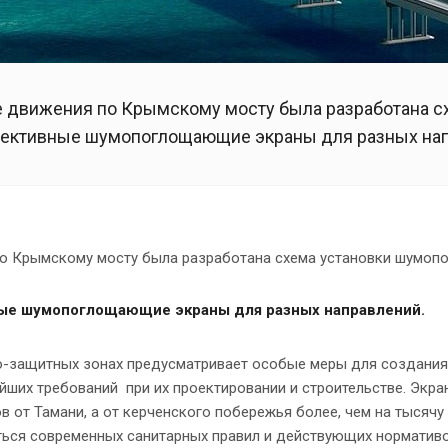
е движения по Крымскому мосту была разработана 
ффективные шумопоглощающие экраны для разных на
по Крымскому мосту была разработана схема установки шумоп
ные шумопоглощающие экраны для разных направлений.
о-защитных зонах предусматривает особые меры для создания
ейших требований при их проектировании и строительстве. Экр
 от Тамани, а от керченского побережья более, чем на тысячу
ться современных санитарных правил и действующих нормативо