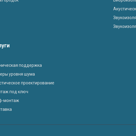
Акустичес
Звукоизоля
Звукоизол
луги
ническая поддержка
еры уровня шума
стическое проектирование
таж под ключ
ф-монтаж
тавка