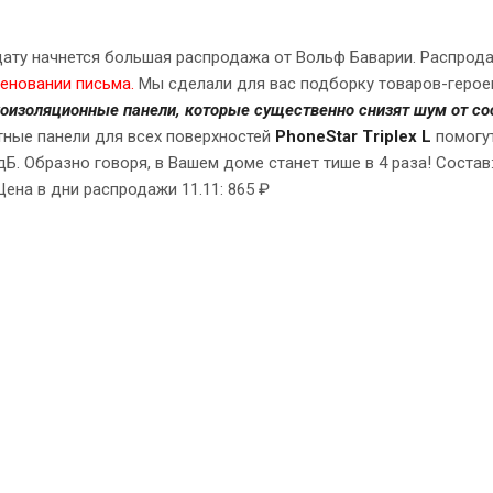
 дату начнется большая распродажа от Вольф Баварии. Распрода
меновании письма.
Мы сделали для вас подборку товаров-героев
коизоляционные панели, которые существенно снизят шум от с
ные панели для всех поверхностей
PhoneStar Triplex L
помогут
 дБ. Образно говоря, в Вашем доме станет тише в 4 раза! Сост
Цена в дни распродажи 11.11: 865 ₽